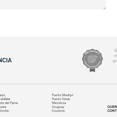
uazú
Puerto Madryn
Calafate
Puerto Varas
res del Paine
Mendoza
uaia
Uruguay
QUIE
iloche
Cruceros
CONT