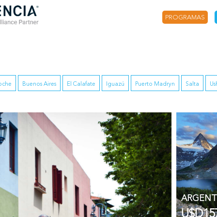
PROGRAMAS
loche
Buenos Aires
El Calafate
Iguazú
Puerto Madryn
Salta
Us
ARGENT
U$D15