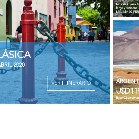
No válido para f
largo y feriados
MINIMA 02 PE
LÁSICA
BRIL 2020
ARGENT
VER ITINERARIO
U$D11
Base 02 persona