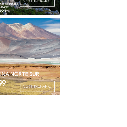
VER ITINERARIO
ines de semana
 – BASE
RSONAS –
INA NORTE SUR
99
VER ITINERARIO
s